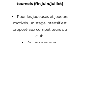
tournois (fin juin/juillet)
Pour les joueuses et joueurs
motivés, un stage intensif est
proposé aux compétiteurs du
club.
Au programme :
entrainements tennis, physiques
et matchs à thèmes.
De plus, les jeunes sont
accompagnés (en semaine) et
coachés sur les tournois prévus
pendant le stage.